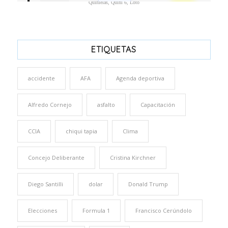
Quinielas, Quini 6, Loto
ETIQUETAS
accidente
AFA
Agenda deportiva
Alfredo Cornejo
asfalto
Capacitación
CCIA
chiqui tapia
Clima
Concejo Deliberante
Cristina Kirchner
Diego Santilli
dolar
Donald Trump
Elecciones
Formula 1
Francisco Cerúndolo