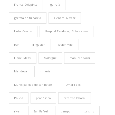
Franco Colapinto
garrafa
garrafa en tu barrio
General ALvear
Hebe Casado
Hospital Teodoro J. Schestakow
Iran
Irrigación
Javier Milei
Lionel Messi
Malargüe
manuel adorni
Mendoza
minería
Municipalidad de San Rafael
Omar Félix
Policía
pronóstico
reforma laboral
river
San Rafael
tiempo
turismo