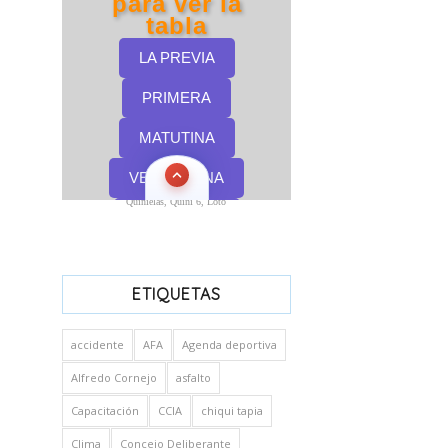
Quinielas, Quini 6, Loto
ETIQUETAS
accidente
AFA
Agenda deportiva
Alfredo Cornejo
asfalto
Capacitación
CCIA
chiqui tapia
Clima
Concejo Deliberante