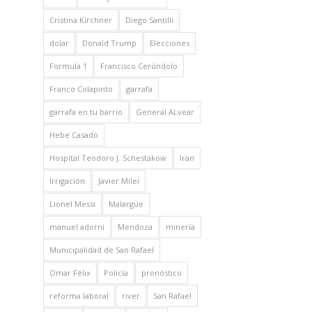
Cristina Kirchner
Diego Santilli
dolar
Donald Trump
Elecciones
Formula 1
Francisco Cerúndolo
Franco Colapinto
garrafa
garrafa en tu barrio
General ALvear
Hebe Casado
Hospital Teodoro J. Schestakow
Iran
Irrigación
Javier Milei
Lionel Messi
Malargüe
manuel adorni
Mendoza
minería
Municipalidad de San Rafael
Omar Félix
Policía
pronóstico
reforma laboral
river
San Rafael