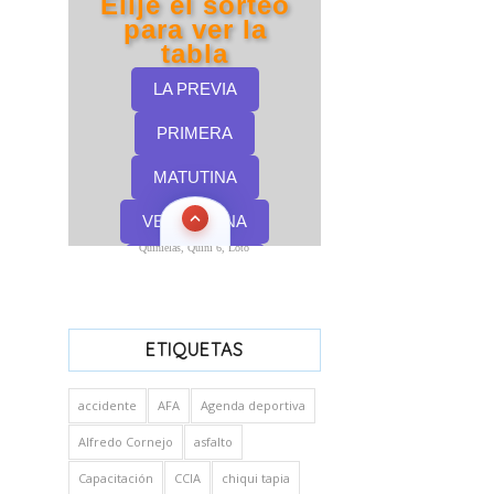
Quinielas, Quini 6, Loto
ETIQUETAS
accidente
AFA
Agenda deportiva
Alfredo Cornejo
asfalto
Capacitación
CCIA
chiqui tapia