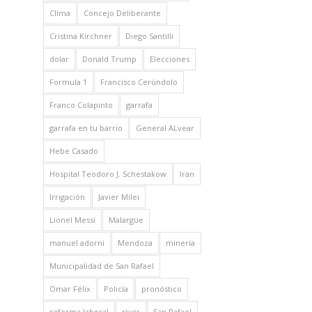
Clima
Concejo Deliberante
Cristina Kirchner
Diego Santilli
dolar
Donald Trump
Elecciones
Formula 1
Francisco Cerúndolo
Franco Colapinto
garrafa
garrafa en tu barrio
General ALvear
Hebe Casado
Hospital Teodoro J. Schestakow
Iran
Irrigación
Javier Milei
Lionel Messi
Malargüe
manuel adorni
Mendoza
minería
Municipalidad de San Rafael
Omar Félix
Policía
pronóstico
reforma laboral
river
San Rafael