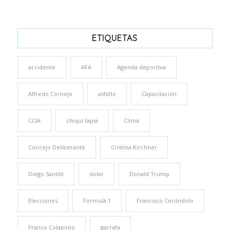
ETIQUETAS
accidente
AFA
Agenda deportiva
Alfredo Cornejo
asfalto
Capacitación
CCIA
chiqui tapia
Clima
Concejo Deliberante
Cristina Kirchner
Diego Santilli
dolar
Donald Trump
Elecciones
Formula 1
Francisco Cerúndolo
Franco Colapinto
garrafa