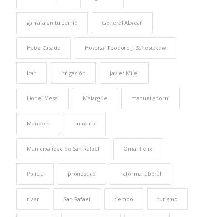
garrafa en tu barrio
General ALvear
Hebe Casado
Hospital Teodoro J. Schestakow
Iran
Irrigación
Javier Milei
Lionel Messi
Malargüe
manuel adorni
Mendoza
minería
Municipalidad de San Rafael
Omar Félix
Policía
pronóstico
reforma laboral
river
San Rafael
tiempo
turismo