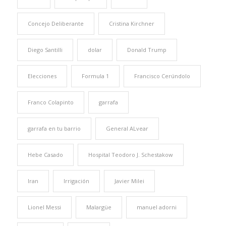
Concejo Deliberante
Cristina Kirchner
Diego Santilli
dolar
Donald Trump
Elecciones
Formula 1
Francisco Cerúndolo
Franco Colapinto
garrafa
garrafa en tu barrio
General ALvear
Hebe Casado
Hospital Teodoro J. Schestakow
Iran
Irrigación
Javier Milei
Lionel Messi
Malargüe
manuel adorni