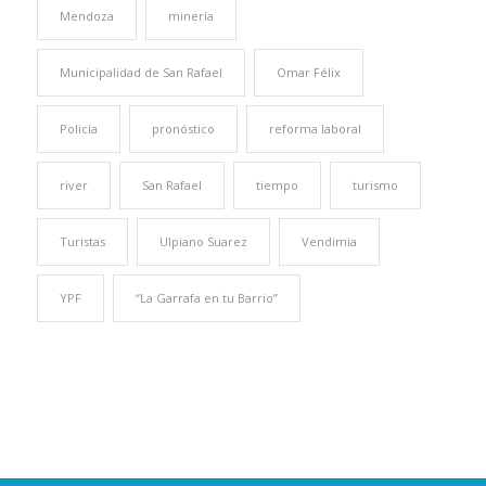
Mendoza
minería
Municipalidad de San Rafael
Omar Félix
Policía
pronóstico
reforma laboral
river
San Rafael
tiempo
turismo
Turistas
Ulpiano Suarez
Vendimia
YPF
“La Garrafa en tu Barrio”