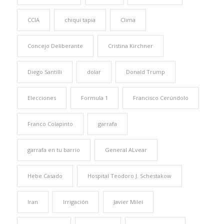
CCIA
chiqui tapia
Clima
Concejo Deliberante
Cristina Kirchner
Diego Santilli
dolar
Donald Trump
Elecciones
Formula 1
Francisco Cerúndolo
Franco Colapinto
garrafa
garrafa en tu barrio
General ALvear
Hebe Casado
Hospital Teodoro J. Schestakow
Iran
Irrigación
Javier Milei