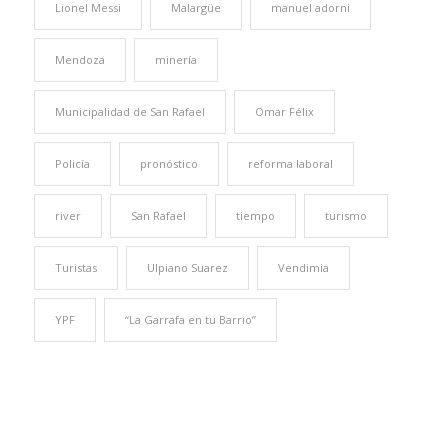
Lionel Messi
Malargüe
manuel adorni
Mendoza
minería
Municipalidad de San Rafael
Omar Félix
Policía
pronóstico
reforma laboral
river
San Rafael
tiempo
turismo
Turistas
Ulpiano Suarez
Vendimia
YPF
“La Garrafa en tu Barrio”