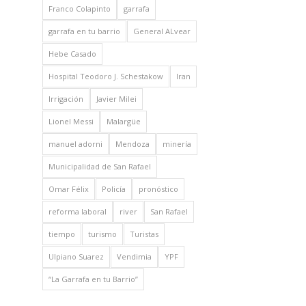
Franco Colapinto
garrafa
garrafa en tu barrio
General ALvear
Hebe Casado
Hospital Teodoro J. Schestakow
Iran
Irrigación
Javier Milei
Lionel Messi
Malargüe
manuel adorni
Mendoza
minería
Municipalidad de San Rafael
Omar Félix
Policía
pronóstico
reforma laboral
river
San Rafael
tiempo
turismo
Turistas
Ulpiano Suarez
Vendimia
YPF
“La Garrafa en tu Barrio”