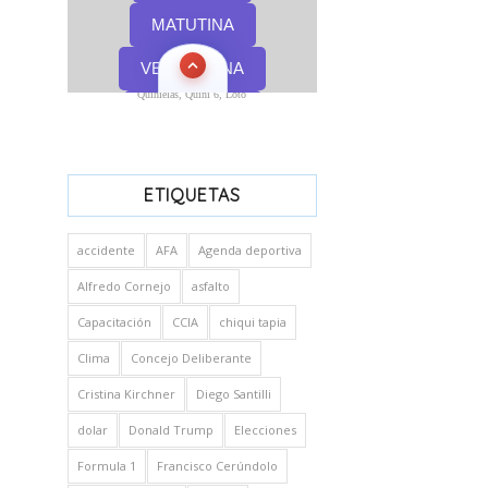
Quinielas, Quini 6, Loto
ETIQUETAS
accidente
AFA
Agenda deportiva
Alfredo Cornejo
asfalto
Capacitación
CCIA
chiqui tapia
Clima
Concejo Deliberante
Cristina Kirchner
Diego Santilli
dolar
Donald Trump
Elecciones
Formula 1
Francisco Cerúndolo