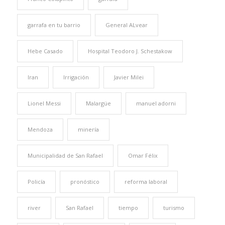
garrafa en tu barrio
General ALvear
Hebe Casado
Hospital Teodoro J. Schestakow
Iran
Irrigación
Javier Milei
Lionel Messi
Malargüe
manuel adorni
Mendoza
minería
Municipalidad de San Rafael
Omar Félix
Policía
pronóstico
reforma laboral
river
San Rafael
tiempo
turismo