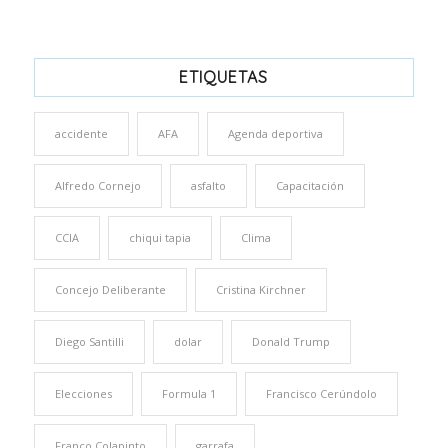
ETIQUETAS
accidente
AFA
Agenda deportiva
Alfredo Cornejo
asfalto
Capacitación
CCIA
chiqui tapia
Clima
Concejo Deliberante
Cristina Kirchner
Diego Santilli
dolar
Donald Trump
Elecciones
Formula 1
Francisco Cerúndolo
Franco Colapinto
garrafa