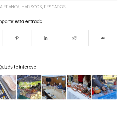
IA FRANCA
,
MARISCOS
,
PESCADOS
partir esta entrada
Quizás te interese