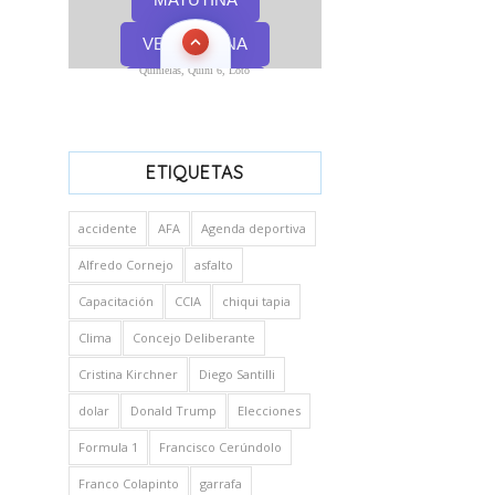
Quinielas, Quini 6, Loto
ETIQUETAS
accidente
AFA
Agenda deportiva
Alfredo Cornejo
asfalto
Capacitación
CCIA
chiqui tapia
Clima
Concejo Deliberante
Cristina Kirchner
Diego Santilli
dolar
Donald Trump
Elecciones
Formula 1
Francisco Cerúndolo
Franco Colapinto
garrafa