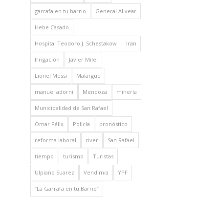
garrafa en tu barrio
General ALvear
Hebe Casado
Hospital Teodoro J. Schestakow
Iran
Irrigación
Javier Milei
Lionel Messi
Malargüe
manuel adorni
Mendoza
minería
Municipalidad de San Rafael
Omar Félix
Policía
pronóstico
reforma laboral
river
San Rafael
tiempo
turismo
Turistas
Ulpiano Suarez
Vendimia
YPF
“La Garrafa en tu Barrio”