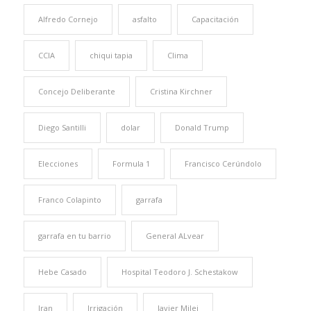
Alfredo Cornejo
asfalto
Capacitación
CCIA
chiqui tapia
Clima
Concejo Deliberante
Cristina Kirchner
Diego Santilli
dolar
Donald Trump
Elecciones
Formula 1
Francisco Cerúndolo
Franco Colapinto
garrafa
garrafa en tu barrio
General ALvear
Hebe Casado
Hospital Teodoro J. Schestakow
Iran
Irrigación
Javier Milei