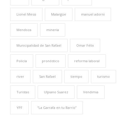
Lionel Messi
Malargüe
manuel adorni
Mendoza
minería
Municipalidad de San Rafael
Omar Félix
Policía
pronóstico
reforma laboral
river
San Rafael
tiempo
turismo
Turistas
Ulpiano Suarez
Vendimia
YPF
“La Garrafa en tu Barrio”