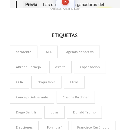
Quinielas, Quini 6, Loto
ETIQUETAS
accidente
AFA
Agenda deportiva
Alfredo Cornejo
asfalto
Capacitación
CCIA
chiqui tapia
Clima
Concejo Deliberante
Cristina Kirchner
Diego Santilli
dolar
Donald Trump
Elecciones
Formula 1
Francisco Cerúndolo