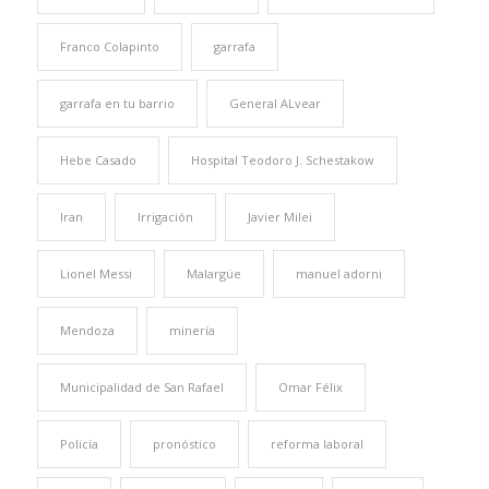
Franco Colapinto
garrafa
garrafa en tu barrio
General ALvear
Hebe Casado
Hospital Teodoro J. Schestakow
Iran
Irrigación
Javier Milei
Lionel Messi
Malargüe
manuel adorni
Mendoza
minería
Municipalidad de San Rafael
Omar Félix
Policía
pronóstico
reforma laboral