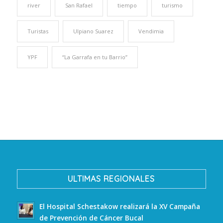
river
San Rafael
tiempo
turismo
Turistas
Ulpiano Suarez
Vendimia
YPF
“La Garrafa en tu Barrio”
ULTIMAS REGIONALES
El Hospital Schestakow realizará la XV Campaña
de Prevención de Cáncer Bucal