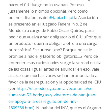
hacer el CIU luego no lo usaban. Por eso,
justamente lo hicimos opcional. Pero como
buenos discípulos del
@tapiachiqui
la Asociación
se presentó en el Juzgado Federal No. 2 de
Mendoza a cargo de Pablo Oscar Quirós, para
pedir que vuelva a ser obligatorio el CIU. ¿Por qué
un productor querría obligar a otro a una carga
burocrática? Es curioso, ¿no? Porque no se le
prohíbe a nadie. ¿Hacerlo obligatorio….? Pero de
entender esas curiosidades surge la verdad oculta
de las cosas. Igual, antes de abundar en eso, vale
aclarar que muchas voces se han pronunciado a
favor de la desregulación y la opcionalidad del CIU
(ver
https://
diariodecuyo.com.ar/economia/se-
su
maron-52-bodegas-y-vinateros-de-san-juan-
en-apoyo-a-la-desregulacion-del-inv-
1809586.html
). Ni hablar del INV, que es el órgano