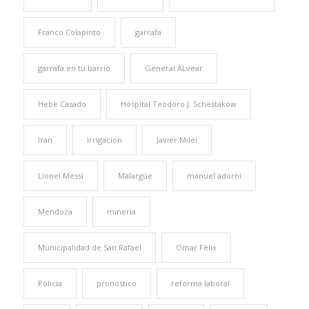
Franco Colapinto
garrafa
garrafa en tu barrio
General ALvear
Hebe Casado
Hospital Teodoro J. Schestakow
Iran
Irrigación
Javier Milei
Lionel Messi
Malargüe
manuel adorni
Mendoza
minería
Municipalidad de San Rafael
Omar Félix
Policía
pronóstico
reforma laboral