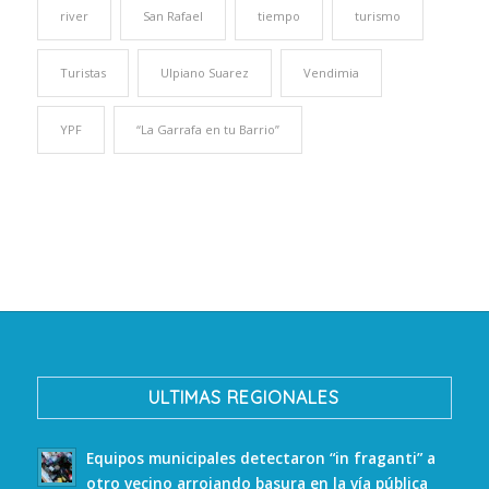
river
San Rafael
tiempo
turismo
Turistas
Ulpiano Suarez
Vendimia
YPF
“La Garrafa en tu Barrio”
ULTIMAS REGIONALES
Equipos municipales detectaron “in fraganti” a
otro vecino arrojando basura en la vía pública