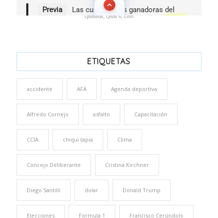
Quinielas, Quini 6, Loto
ETIQUETAS
accidente
AFA
Agenda deportiva
Alfredo Cornejo
asfalto
Capacitación
CCIA
chiqui tapia
Clima
Concejo Deliberante
Cristina Kirchner
Diego Santilli
dolar
Donald Trump
Elecciones
Formula 1
Francisco Cerúndolo