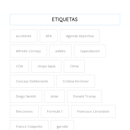
ETIQUETAS
accidente
AFA
Agenda deportiva
Alfredo Cornejo
asfalto
Capacitación
CCIA
chiqui tapia
Clima
Concejo Deliberante
Cristina Kirchner
Diego Santilli
dolar
Donald Trump
Elecciones
Formula 1
Francisco Cerúndolo
Franco Colapinto
garrafa