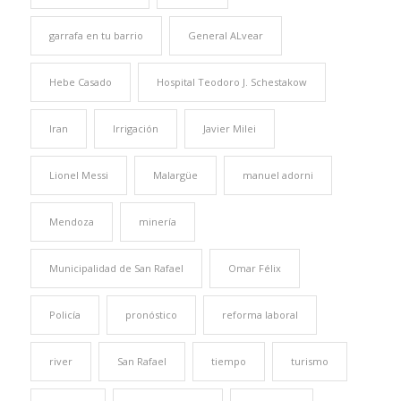
garrafa en tu barrio
General ALvear
Hebe Casado
Hospital Teodoro J. Schestakow
Iran
Irrigación
Javier Milei
Lionel Messi
Malargüe
manuel adorni
Mendoza
minería
Municipalidad de San Rafael
Omar Félix
Policía
pronóstico
reforma laboral
river
San Rafael
tiempo
turismo