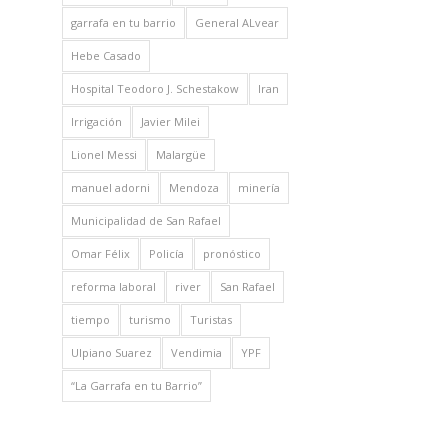
garrafa en tu barrio
General ALvear
Hebe Casado
Hospital Teodoro J. Schestakow
Iran
Irrigación
Javier Milei
Lionel Messi
Malargüe
manuel adorni
Mendoza
minería
Municipalidad de San Rafael
Omar Félix
Policía
pronóstico
reforma laboral
river
San Rafael
tiempo
turismo
Turistas
Ulpiano Suarez
Vendimia
YPF
“La Garrafa en tu Barrio”