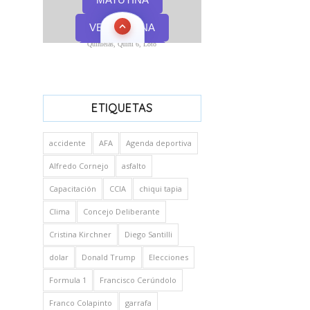
Quinielas, Quini 6, Loto
ETIQUETAS
accidente
AFA
Agenda deportiva
Alfredo Cornejo
asfalto
Capacitación
CCIA
chiqui tapia
Clima
Concejo Deliberante
Cristina Kirchner
Diego Santilli
dolar
Donald Trump
Elecciones
Formula 1
Francisco Cerúndolo
Franco Colapinto
garrafa