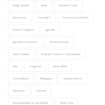
Diego Santilli
dolar
Donald Trump
Elecciones
Formula 1
Francisco Cerúndolo
Franco Colapinto
garrafa
garrafa en tu barrio
General ALvear
Hebe Casado
Hospital Teodoro J. Schestakow
Iran
Irrigación
Javier Milei
Lionel Messi
Malargüe
manuel adorni
Mendoza
minería
Municipalidad de San Rafael
Omar Félix