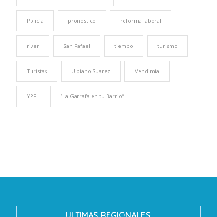
Policía
pronóstico
reforma laboral
river
San Rafael
tiempo
turismo
Turistas
Ulpiano Suarez
Vendimia
YPF
“La Garrafa en tu Barrio”
ULTIMAS REGIONALES