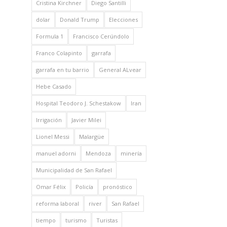
Cristina Kirchner
Diego Santilli
dolar
Donald Trump
Elecciones
Formula 1
Francisco Cerúndolo
Franco Colapinto
garrafa
garrafa en tu barrio
General ALvear
Hebe Casado
Hospital Teodoro J. Schestakow
Iran
Irrigación
Javier Milei
Lionel Messi
Malargüe
manuel adorni
Mendoza
minería
Municipalidad de San Rafael
Omar Félix
Policía
pronóstico
reforma laboral
river
San Rafael
tiempo
turismo
Turistas