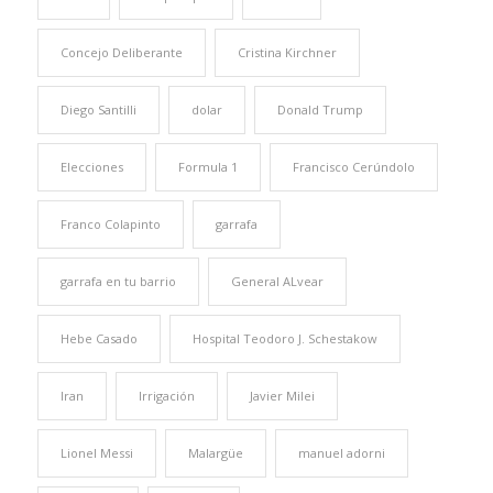
Concejo Deliberante
Cristina Kirchner
Diego Santilli
dolar
Donald Trump
Elecciones
Formula 1
Francisco Cerúndolo
Franco Colapinto
garrafa
garrafa en tu barrio
General ALvear
Hebe Casado
Hospital Teodoro J. Schestakow
Iran
Irrigación
Javier Milei
Lionel Messi
Malargüe
manuel adorni