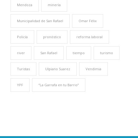
Mendoza
minería
Municipalidad de San Rafael
Omar Félix
Policía
pronóstico
reforma laboral
river
San Rafael
tiempo
turismo
Turistas
Ulpiano Suarez
Vendimia
YPF
“La Garrafa en tu Barrio”