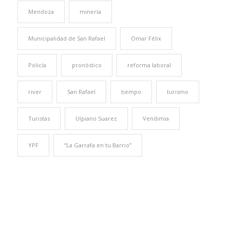
Mendoza
minería
Municipalidad de San Rafael
Omar Félix
Policía
pronóstico
reforma laboral
river
San Rafael
tiempo
turismo
Turistas
Ulpiano Suarez
Vendimia
YPF
“La Garrafa en tu Barrio”