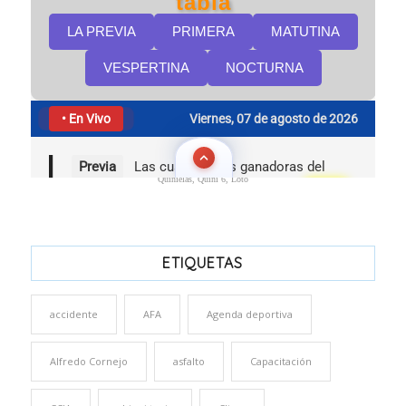
Quinielas, Quini 6, Loto
ETIQUETAS
accidente
AFA
Agenda deportiva
Alfredo Cornejo
asfalto
Capacitación