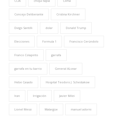
CCIA
chiqui tapia
Clima
Concejo Deliberante
Cristina Kirchner
Diego Santilli
dolar
Donald Trump
Elecciones
Formula 1
Francisco Cerúndolo
Franco Colapinto
garrafa
garrafa en tu barrio
General ALvear
Hebe Casado
Hospital Teodoro J. Schestakow
Iran
Irrigación
Javier Milei
Lionel Messi
Malargüe
manuel adorni