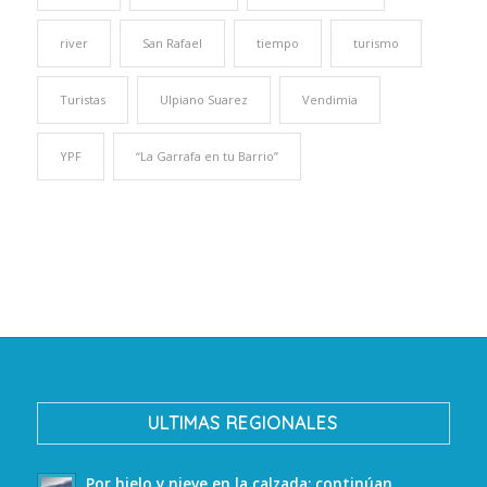
river
San Rafael
tiempo
turismo
Turistas
Ulpiano Suarez
Vendimia
YPF
“La Garrafa en tu Barrio”
ULTIMAS REGIONALES
Por hielo y nieve en la calzada: continúan