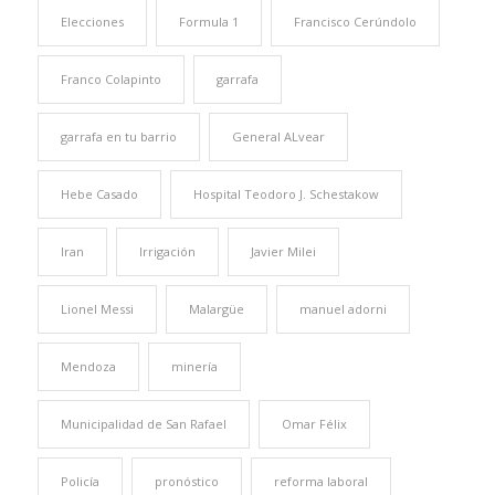
Elecciones
Formula 1
Francisco Cerúndolo
Franco Colapinto
garrafa
garrafa en tu barrio
General ALvear
Hebe Casado
Hospital Teodoro J. Schestakow
Iran
Irrigación
Javier Milei
Lionel Messi
Malargüe
manuel adorni
Mendoza
minería
Municipalidad de San Rafael
Omar Félix
Policía
pronóstico
reforma laboral