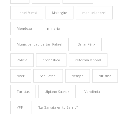
Lionel Messi
Malargüe
manuel adorni
Mendoza
minería
Municipalidad de San Rafael
Omar Félix
Policía
pronóstico
reforma laboral
river
San Rafael
tiempo
turismo
Turistas
Ulpiano Suarez
Vendimia
YPF
“La Garrafa en tu Barrio”