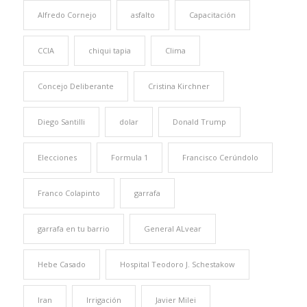
Alfredo Cornejo
asfalto
Capacitación
CCIA
chiqui tapia
Clima
Concejo Deliberante
Cristina Kirchner
Diego Santilli
dolar
Donald Trump
Elecciones
Formula 1
Francisco Cerúndolo
Franco Colapinto
garrafa
garrafa en tu barrio
General ALvear
Hebe Casado
Hospital Teodoro J. Schestakow
Iran
Irrigación
Javier Milei