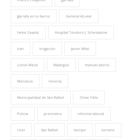
garrafa en tu barrio
General ALvear
Hebe Casado
Hospital Teodoro J. Schestakow
Iran
Irrigación
Javier Milei
Lionel Messi
Malargüe
manuel adorni
Mendoza
minería
Municipalidad de San Rafael
Omar Félix
Policía
pronóstico
reforma laboral
river
San Rafael
tiempo
turismo