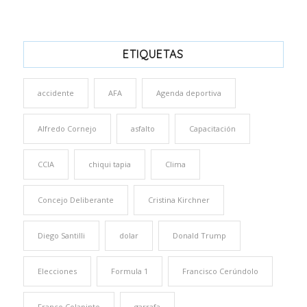
ETIQUETAS
accidente
AFA
Agenda deportiva
Alfredo Cornejo
asfalto
Capacitación
CCIA
chiqui tapia
Clima
Concejo Deliberante
Cristina Kirchner
Diego Santilli
dolar
Donald Trump
Elecciones
Formula 1
Francisco Cerúndolo
Franco Colapinto
garrafa