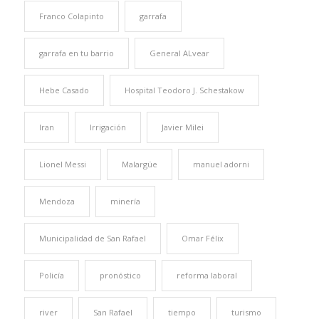
Franco Colapinto
garrafa
garrafa en tu barrio
General ALvear
Hebe Casado
Hospital Teodoro J. Schestakow
Iran
Irrigación
Javier Milei
Lionel Messi
Malargüe
manuel adorni
Mendoza
minería
Municipalidad de San Rafael
Omar Félix
Policía
pronóstico
reforma laboral
river
San Rafael
tiempo
turismo