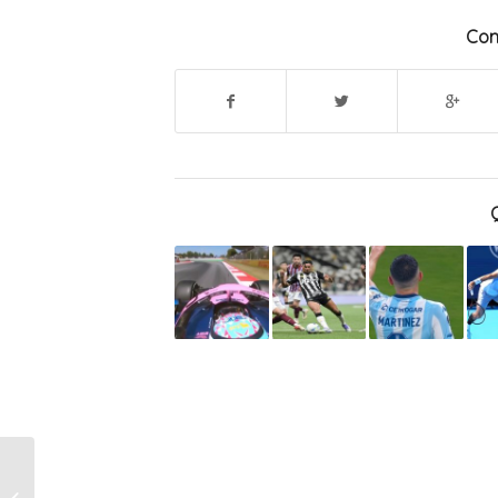
Com
Colapinto se despistó
y quedó eliminado en