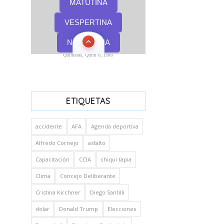
Quinielas, Quini 6, Loto
ETIQUETAS
accidente
AFA
Agenda deportiva
Alfredo Cornejo
asfalto
Capacitación
CCIA
chiqui tapia
Clima
Concejo Deliberante
Cristina Kirchner
Diego Santilli
dolar
Donald Trump
Elecciones