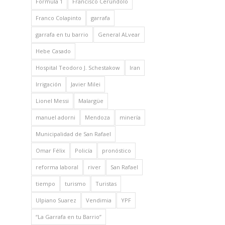
Formula 1
Francisco Cerúndolo
Franco Colapinto
garrafa
garrafa en tu barrio
General ALvear
Hebe Casado
Hospital Teodoro J. Schestakow
Iran
Irrigación
Javier Milei
Lionel Messi
Malargüe
manuel adorni
Mendoza
minería
Municipalidad de San Rafael
Omar Félix
Policía
pronóstico
reforma laboral
river
San Rafael
tiempo
turismo
Turistas
Ulpiano Suarez
Vendimia
YPF
“La Garrafa en tu Barrio”