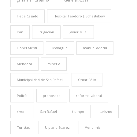
garrafa en tu barrio
General ALvear
Hebe Casado
Hospital Teodoro J. Schestakow
Iran
Irrigación
Javier Milei
Lionel Messi
Malargüe
manuel adorni
Mendoza
minería
Municipalidad de San Rafael
Omar Félix
Policía
pronóstico
reforma laboral
river
San Rafael
tiempo
turismo
Turistas
Ulpiano Suarez
Vendimia