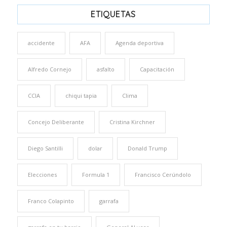
ETIQUETAS
accidente
AFA
Agenda deportiva
Alfredo Cornejo
asfalto
Capacitación
CCIA
chiqui tapia
Clima
Concejo Deliberante
Cristina Kirchner
Diego Santilli
dolar
Donald Trump
Elecciones
Formula 1
Francisco Cerúndolo
Franco Colapinto
garrafa