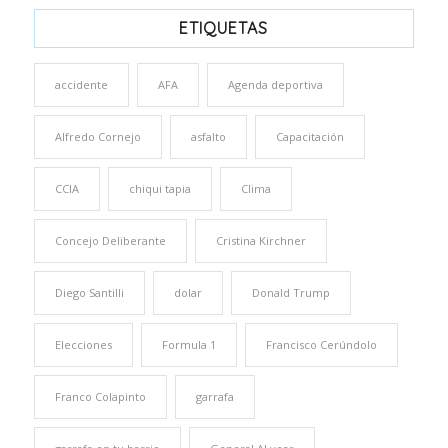
ETIQUETAS
accidente
AFA
Agenda deportiva
Alfredo Cornejo
asfalto
Capacitación
CCIA
chiqui tapia
Clima
Concejo Deliberante
Cristina Kirchner
Diego Santilli
dolar
Donald Trump
Elecciones
Formula 1
Francisco Cerúndolo
Franco Colapinto
garrafa