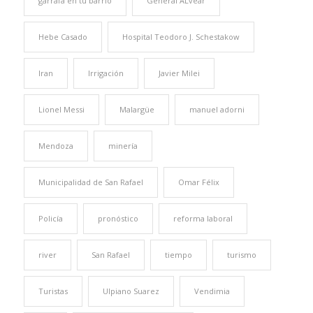
garrafa en tu barrio
General ALvear
Hebe Casado
Hospital Teodoro J. Schestakow
Iran
Irrigación
Javier Milei
Lionel Messi
Malargüe
manuel adorni
Mendoza
minería
Municipalidad de San Rafael
Omar Félix
Policía
pronóstico
reforma laboral
river
San Rafael
tiempo
turismo
Turistas
Ulpiano Suarez
Vendimia