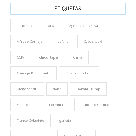
ETIQUETAS
accidente
AFA
Agenda deportiva
Alfredo Cornejo
asfalto
Capacitación
CCIA
chiqui tapia
Clima
Concejo Deliberante
Cristina Kirchner
Diego Santilli
dolar
Donald Trump
Elecciones
Formula 1
Francisco Cerúndolo
Franco Colapinto
garrafa