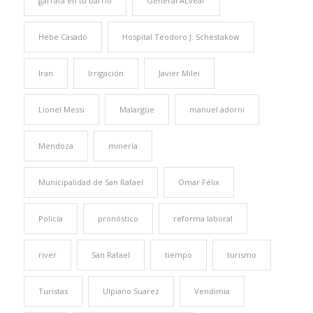
garrafa en tu barrio
General ALvear
Hebe Casado
Hospital Teodoro J. Schestakow
Iran
Irrigación
Javier Milei
Lionel Messi
Malargüe
manuel adorni
Mendoza
minería
Municipalidad de San Rafael
Omar Félix
Policía
pronóstico
reforma laboral
river
San Rafael
tiempo
turismo
Turistas
Ulpiano Suarez
Vendimia