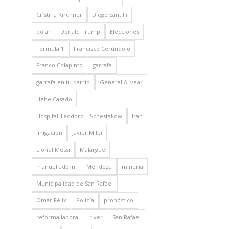
Cristina Kirchner
Diego Santilli
dolar
Donald Trump
Elecciones
Formula 1
Francisco Cerúndolo
Franco Colapinto
garrafa
garrafa en tu barrio
General ALvear
Hebe Casado
Hospital Teodoro J. Schestakow
Iran
Irrigación
Javier Milei
Lionel Messi
Malargüe
manuel adorni
Mendoza
minería
Municipalidad de San Rafael
Omar Félix
Policía
pronóstico
reforma laboral
river
San Rafael