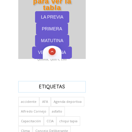
Quinielas, Quini 6, Loto
ETIQUETAS
accidente
AFA
Agenda deportiva
Alfredo Cornejo
asfalto
Capacitación
CCIA
chiqui tapia
Clima
Concejo Deliberante