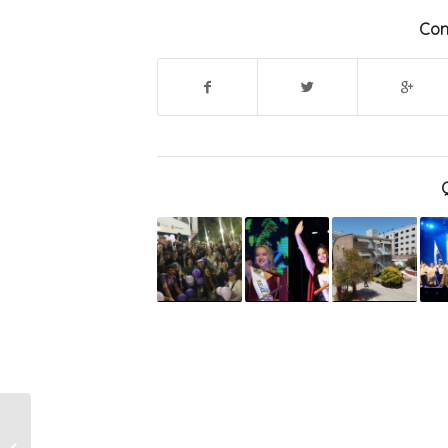
Com
La emisora CNN
argentina dejará de