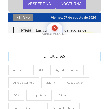
Quinielas, Quini 6, Loto
ETIQUETAS
accidente
AFA
Agenda deportiva
Alfredo Cornejo
asfalto
Capacitación
CCIA
chiqui tapia
Clima
Concejo Deliberante
Cristina Kirchner