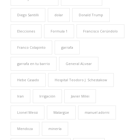
Diego Santilli
dolar
Donald Trump
Elecciones
Formula 1
Francisco Cerúndolo
Franco Colapinto
garrafa
garrafa en tu barrio
General ALvear
Hebe Casado
Hospital Teodoro J. Schestakow
Iran
Irrigación
Javier Milei
Lionel Messi
Malargüe
manuel adorni
Mendoza
minería