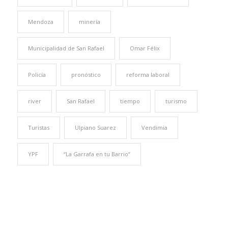
Mendoza
minería
Municipalidad de San Rafael
Omar Félix
Policía
pronóstico
reforma laboral
river
San Rafael
tiempo
turismo
Turistas
Ulpiano Suarez
Vendimia
YPF
“La Garrafa en tu Barrio”