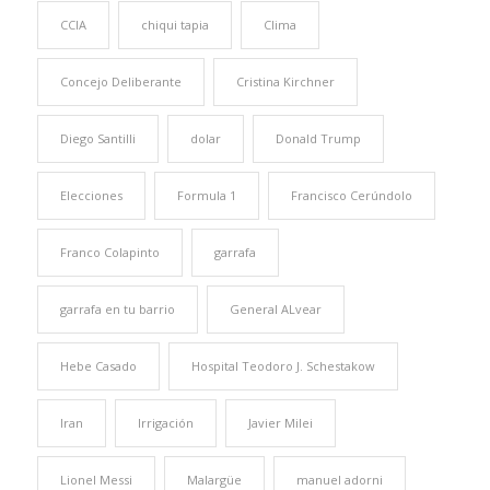
CCIA
chiqui tapia
Clima
Concejo Deliberante
Cristina Kirchner
Diego Santilli
dolar
Donald Trump
Elecciones
Formula 1
Francisco Cerúndolo
Franco Colapinto
garrafa
garrafa en tu barrio
General ALvear
Hebe Casado
Hospital Teodoro J. Schestakow
Iran
Irrigación
Javier Milei
Lionel Messi
Malargüe
manuel adorni