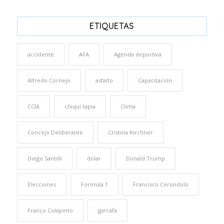
ETIQUETAS
accidente
AFA
Agenda deportiva
Alfredo Cornejo
asfalto
Capacitación
CCIA
chiqui tapia
Clima
Concejo Deliberante
Cristina Kirchner
Diego Santilli
dolar
Donald Trump
Elecciones
Formula 1
Francisco Cerúndolo
Franco Colapinto
garrafa