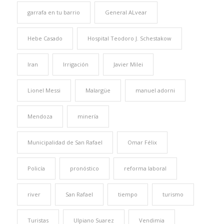
garrafa en tu barrio
General ALvear
Hebe Casado
Hospital Teodoro J. Schestakow
Iran
Irrigación
Javier Milei
Lionel Messi
Malargüe
manuel adorni
Mendoza
minería
Municipalidad de San Rafael
Omar Félix
Policía
pronóstico
reforma laboral
river
San Rafael
tiempo
turismo
Turistas
Ulpiano Suarez
Vendimia