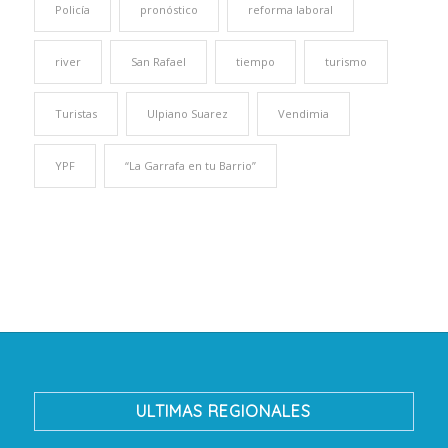
Policía
pronóstico
reforma laboral
river
San Rafael
tiempo
turismo
Turistas
Ulpiano Suarez
Vendimia
YPF
“La Garrafa en tu Barrio”
ULTIMAS REGIONALES