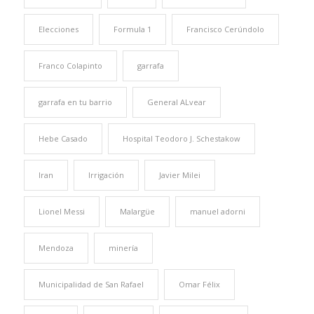
Elecciones
Formula 1
Francisco Cerúndolo
Franco Colapinto
garrafa
garrafa en tu barrio
General ALvear
Hebe Casado
Hospital Teodoro J. Schestakow
Iran
Irrigación
Javier Milei
Lionel Messi
Malargüe
manuel adorni
Mendoza
minería
Municipalidad de San Rafael
Omar Félix