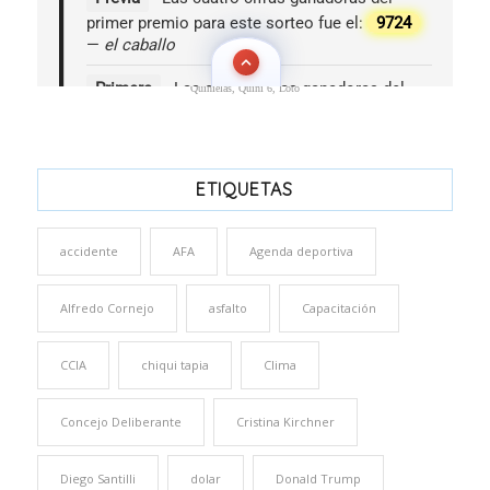
Quinielas, Quini 6, Loto
ETIQUETAS
accidente
AFA
Agenda deportiva
Alfredo Cornejo
asfalto
Capacitación
CCIA
chiqui tapia
Clima
Concejo Deliberante
Cristina Kirchner
Diego Santilli
dolar
Donald Trump