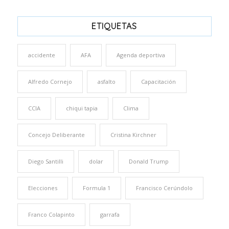
ETIQUETAS
accidente
AFA
Agenda deportiva
Alfredo Cornejo
asfalto
Capacitación
CCIA
chiqui tapia
Clima
Concejo Deliberante
Cristina Kirchner
Diego Santilli
dolar
Donald Trump
Elecciones
Formula 1
Francisco Cerúndolo
Franco Colapinto
garrafa