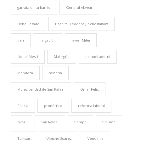
garrafa en tu barrio
General ALvear
Hebe Casado
Hospital Teodoro J. Schestakow
Iran
Irrigación
Javier Milei
Lionel Messi
Malargüe
manuel adorni
Mendoza
minería
Municipalidad de San Rafael
Omar Félix
Policía
pronóstico
reforma laboral
river
San Rafael
tiempo
turismo
Turistas
Ulpiano Suarez
Vendimia