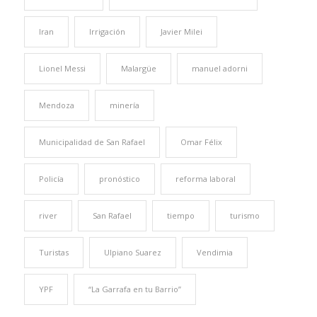
Iran
Irrigación
Javier Milei
Lionel Messi
Malargüe
manuel adorni
Mendoza
minería
Municipalidad de San Rafael
Omar Félix
Policía
pronóstico
reforma laboral
river
San Rafael
tiempo
turismo
Turistas
Ulpiano Suarez
Vendimia
YPF
“La Garrafa en tu Barrio”