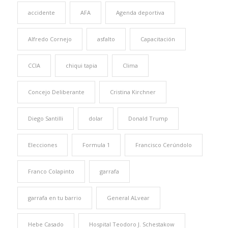
accidente
AFA
Agenda deportiva
Alfredo Cornejo
asfalto
Capacitación
CCIA
chiqui tapia
Clima
Concejo Deliberante
Cristina Kirchner
Diego Santilli
dolar
Donald Trump
Elecciones
Formula 1
Francisco Cerúndolo
Franco Colapinto
garrafa
garrafa en tu barrio
General ALvear
Hebe Casado
Hospital Teodoro J. Schestakow