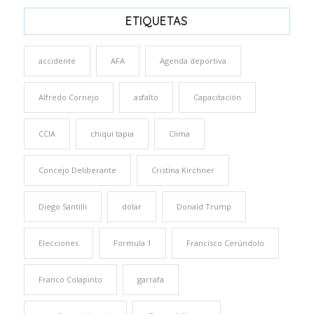
ETIQUETAS
accidente
AFA
Agenda deportiva
Alfredo Cornejo
asfalto
Capacitación
CCIA
chiqui tapia
Clima
Concejo Deliberante
Cristina Kirchner
Diego Santilli
dolar
Donald Trump
Elecciones
Formula 1
Francisco Cerúndolo
Franco Colapinto
garrafa