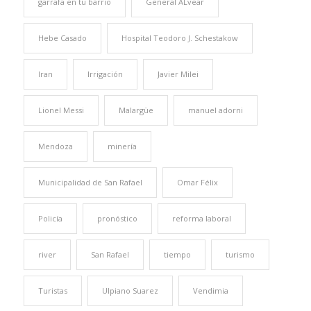
garrafa en tu barrio
General ALvear
Hebe Casado
Hospital Teodoro J. Schestakow
Iran
Irrigación
Javier Milei
Lionel Messi
Malargüe
manuel adorni
Mendoza
minería
Municipalidad de San Rafael
Omar Félix
Policía
pronóstico
reforma laboral
river
San Rafael
tiempo
turismo
Turistas
Ulpiano Suarez
Vendimia