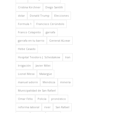
Cristina Kirchner
Diego Santilli
dolar
Donald Trump
Elecciones
Formula 1
Francisco Cerúndolo
Franco Colapinto
garrafa
garrafa en tu barrio
General ALvear
Hebe Casado
Hospital Teodoro J. Schestakow
Iran
Irrigación
Javier Milei
Lionel Messi
Malargüe
manuel adorni
Mendoza
minería
Municipalidad de San Rafael
Omar Félix
Policía
pronóstico
reforma laboral
river
San Rafael