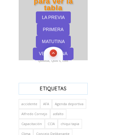
Quinielas, Quini 6, Loto
ETIQUETAS
accidente
AFA
Agenda deportiva
Alfredo Cornejo
asfalto
Capacitación
CCIA
chiqui tapia
Clima
Concejo Deliberante