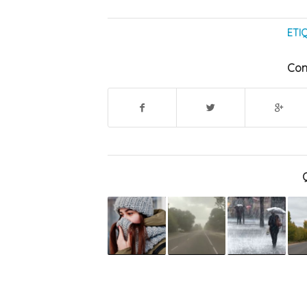
ETI
Com