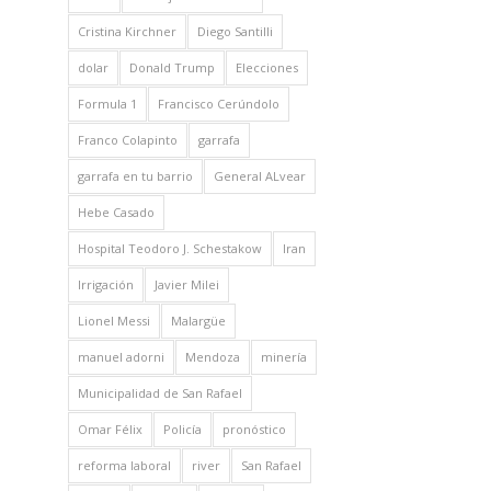
Cristina Kirchner
Diego Santilli
dolar
Donald Trump
Elecciones
Formula 1
Francisco Cerúndolo
Franco Colapinto
garrafa
garrafa en tu barrio
General ALvear
Hebe Casado
Hospital Teodoro J. Schestakow
Iran
Irrigación
Javier Milei
Lionel Messi
Malargüe
manuel adorni
Mendoza
minería
Municipalidad de San Rafael
Omar Félix
Policía
pronóstico
reforma laboral
river
San Rafael