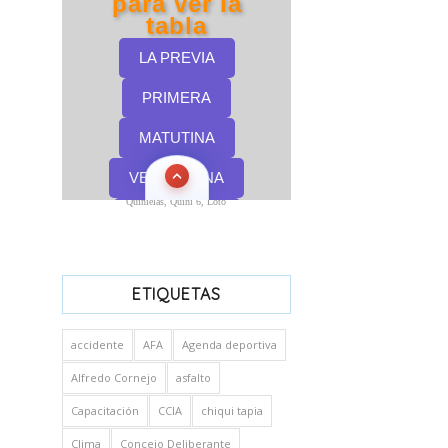
Quinielas, Quini 6, Loto
ETIQUETAS
accidente
AFA
Agenda deportiva
Alfredo Cornejo
asfalto
Capacitación
CCIA
chiqui tapia
Clima
Concejo Deliberante