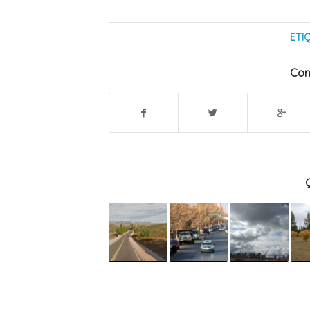
ETI
Com