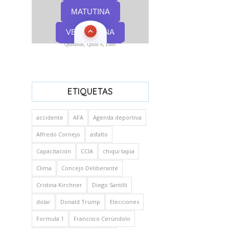
Quinielas, Quini 6, Loto
ETIQUETAS
accidente
AFA
Agenda deportiva
Alfredo Cornejo
asfalto
Capacitación
CCIA
chiqui tapia
Clima
Concejo Deliberante
Cristina Kirchner
Diego Santilli
dolar
Donald Trump
Elecciones
Formula 1
Francisco Cerúndolo