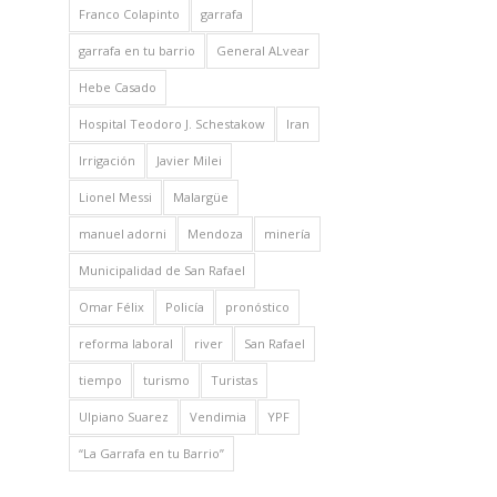
Franco Colapinto
garrafa
garrafa en tu barrio
General ALvear
Hebe Casado
Hospital Teodoro J. Schestakow
Iran
Irrigación
Javier Milei
Lionel Messi
Malargüe
manuel adorni
Mendoza
minería
Municipalidad de San Rafael
Omar Félix
Policía
pronóstico
reforma laboral
river
San Rafael
tiempo
turismo
Turistas
Ulpiano Suarez
Vendimia
YPF
“La Garrafa en tu Barrio”