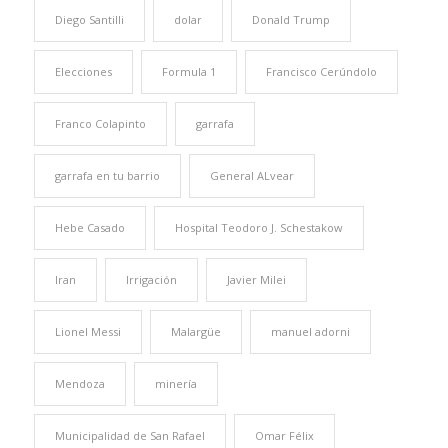
Diego Santilli
dolar
Donald Trump
Elecciones
Formula 1
Francisco Cerúndolo
Franco Colapinto
garrafa
garrafa en tu barrio
General ALvear
Hebe Casado
Hospital Teodoro J. Schestakow
Iran
Irrigación
Javier Milei
Lionel Messi
Malargüe
manuel adorni
Mendoza
minería
Municipalidad de San Rafael
Omar Félix