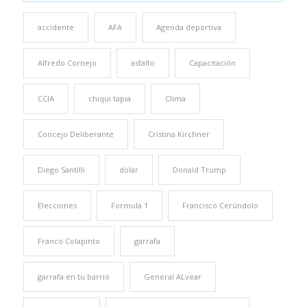
accidente
AFA
Agenda deportiva
Alfredo Cornejo
asfalto
Capacitación
CCIA
chiqui tapia
Clima
Concejo Deliberante
Cristina Kirchner
Diego Santilli
dolar
Donald Trump
Elecciones
Formula 1
Francisco Cerúndolo
Franco Colapinto
garrafa
garrafa en tu barrio
General ALvear