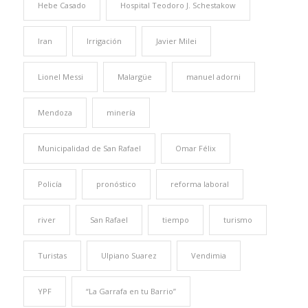
Hebe Casado
Hospital Teodoro J. Schestakow
Iran
Irrigación
Javier Milei
Lionel Messi
Malargüe
manuel adorni
Mendoza
minería
Municipalidad de San Rafael
Omar Félix
Policía
pronóstico
reforma laboral
river
San Rafael
tiempo
turismo
Turistas
Ulpiano Suarez
Vendimia
YPF
“La Garrafa en tu Barrio”