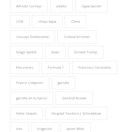
Alfredo Cornejo
asfalto
Capacitación
CCIA
chiqui tapia
Clima
Concejo Deliberante
Cristina Kirchner
Diego Santilli
dolar
Donald Trump
Elecciones
Formula 1
Francisco Cerúndolo
Franco Colapinto
garrafa
garrafa en tu barrio
General ALvear
Hebe Casado
Hospital Teodoro J. Schestakow
Iran
Irrigación
Javier Milei