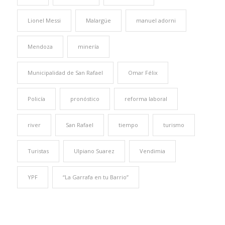
Lionel Messi
Malargüe
manuel adorni
Mendoza
minería
Municipalidad de San Rafael
Omar Félix
Policía
pronóstico
reforma laboral
river
San Rafael
tiempo
turismo
Turistas
Ulpiano Suarez
Vendimia
YPF
“La Garrafa en tu Barrio”