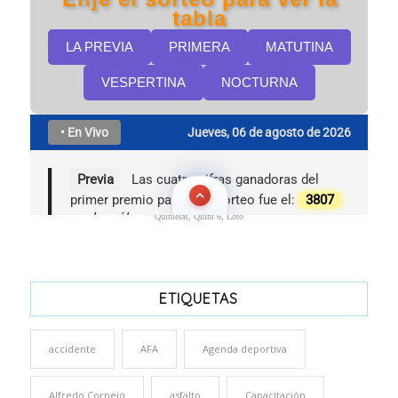
Quinielas, Quini 6, Loto
ETIQUETAS
accidente
AFA
Agenda deportiva
Alfredo Cornejo
asfalto
Capacitación