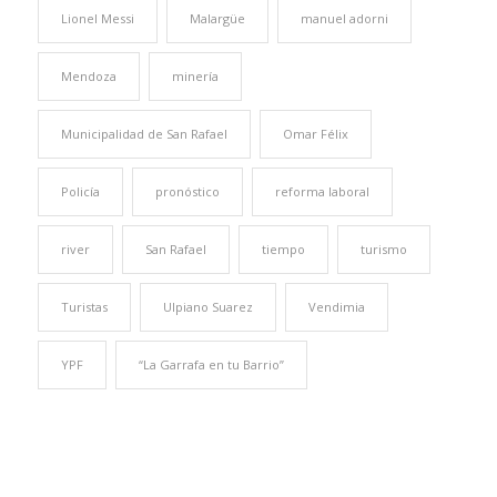
Lionel Messi
Malargüe
manuel adorni
Mendoza
minería
Municipalidad de San Rafael
Omar Félix
Policía
pronóstico
reforma laboral
river
San Rafael
tiempo
turismo
Turistas
Ulpiano Suarez
Vendimia
YPF
“La Garrafa en tu Barrio”