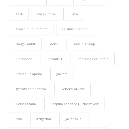
CCIA
chiqui tapia
Clima
Concejo Deliberante
Cristina Kirchner
Diego Santilli
dolar
Donald Trump
Elecciones
Formula 1
Francisco Cerúndolo
Franco Colapinto
garrafa
garrafa en tu barrio
General ALvear
Hebe Casado
Hospital Teodoro J. Schestakow
Iran
Irrigación
Javier Milei