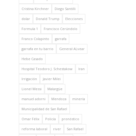
Cristina Kirchner
Diego Santilli
dolar
Donald Trump
Elecciones
Formula 1
Francisco Cerúndolo
Franco Colapinto
garrafa
garrafa en tu barrio
General ALvear
Hebe Casado
Hospital Teodoro J. Schestakow
Iran
Irrigación
Javier Milei
Lionel Messi
Malargüe
manuel adorni
Mendoza
minería
Municipalidad de San Rafael
Omar Félix
Policía
pronóstico
reforma laboral
river
San Rafael