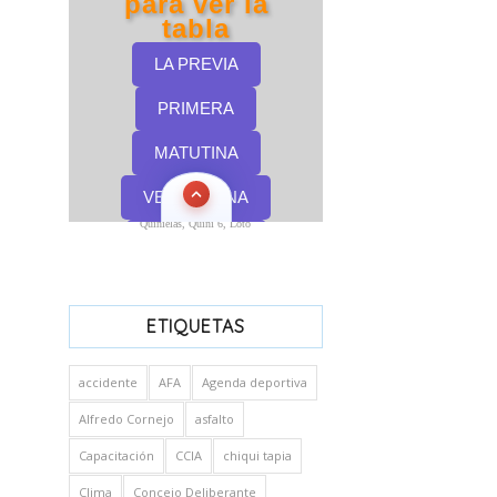
Quinielas, Quini 6, Loto
ETIQUETAS
accidente
AFA
Agenda deportiva
Alfredo Cornejo
asfalto
Capacitación
CCIA
chiqui tapia
Clima
Concejo Deliberante