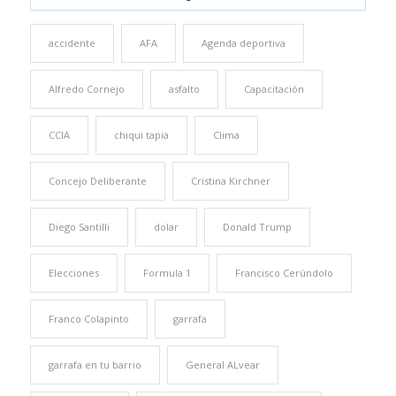
accidente
AFA
Agenda deportiva
Alfredo Cornejo
asfalto
Capacitación
CCIA
chiqui tapia
Clima
Concejo Deliberante
Cristina Kirchner
Diego Santilli
dolar
Donald Trump
Elecciones
Formula 1
Francisco Cerúndolo
Franco Colapinto
garrafa
garrafa en tu barrio
General ALvear