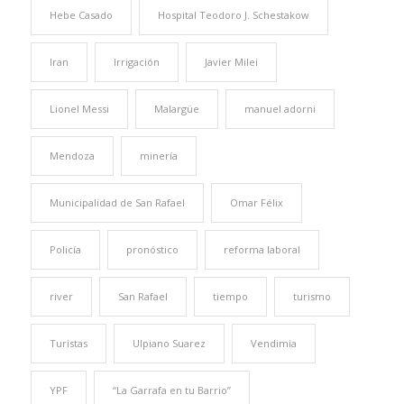
Hebe Casado
Hospital Teodoro J. Schestakow
Iran
Irrigación
Javier Milei
Lionel Messi
Malargüe
manuel adorni
Mendoza
minería
Municipalidad de San Rafael
Omar Félix
Policía
pronóstico
reforma laboral
river
San Rafael
tiempo
turismo
Turistas
Ulpiano Suarez
Vendimia
YPF
“La Garrafa en tu Barrio”