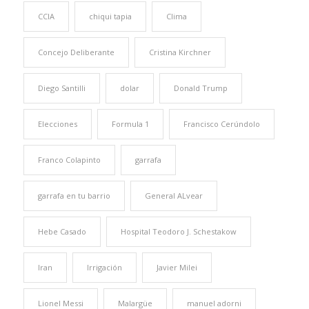
CCIA
chiqui tapia
Clima
Concejo Deliberante
Cristina Kirchner
Diego Santilli
dolar
Donald Trump
Elecciones
Formula 1
Francisco Cerúndolo
Franco Colapinto
garrafa
garrafa en tu barrio
General ALvear
Hebe Casado
Hospital Teodoro J. Schestakow
Iran
Irrigación
Javier Milei
Lionel Messi
Malargüe
manuel adorni