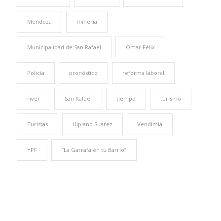
Mendoza
minería
Municipalidad de San Rafael
Omar Félix
Policía
pronóstico
reforma laboral
river
San Rafael
tiempo
turismo
Turistas
Ulpiano Suarez
Vendimia
YPF
“La Garrafa en tu Barrio”