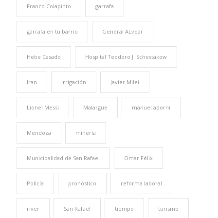
Franco Colapinto
garrafa
garrafa en tu barrio
General ALvear
Hebe Casado
Hospital Teodoro J. Schestakow
Iran
Irrigación
Javier Milei
Lionel Messi
Malargüe
manuel adorni
Mendoza
minería
Municipalidad de San Rafael
Omar Félix
Policía
pronóstico
reforma laboral
river
San Rafael
tiempo
turismo