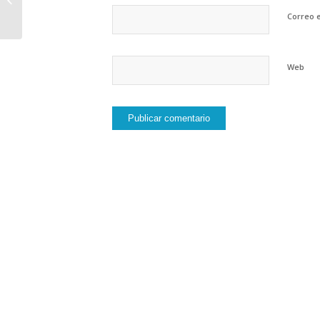
salarios y aumento de
Correo e
los aportes en fe...
Web