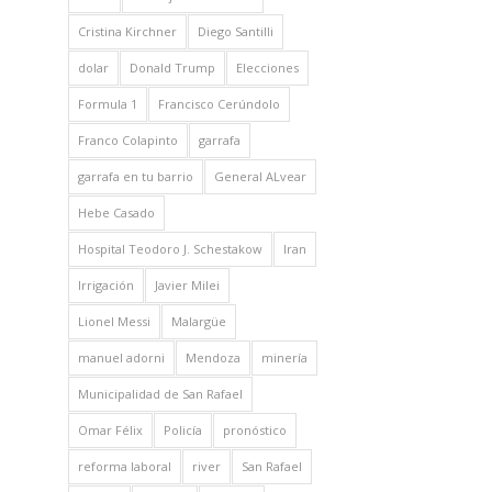
Cristina Kirchner
Diego Santilli
dolar
Donald Trump
Elecciones
Formula 1
Francisco Cerúndolo
Franco Colapinto
garrafa
garrafa en tu barrio
General ALvear
Hebe Casado
Hospital Teodoro J. Schestakow
Iran
Irrigación
Javier Milei
Lionel Messi
Malargüe
manuel adorni
Mendoza
minería
Municipalidad de San Rafael
Omar Félix
Policía
pronóstico
reforma laboral
river
San Rafael