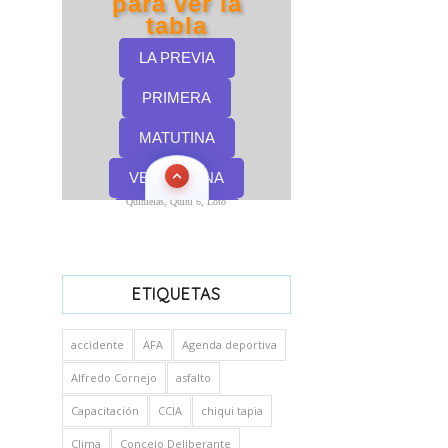
Quinielas, Quini 6, Loto
ETIQUETAS
accidente
AFA
Agenda deportiva
Alfredo Cornejo
asfalto
Capacitación
CCIA
chiqui tapia
Clima
Concejo Deliberante