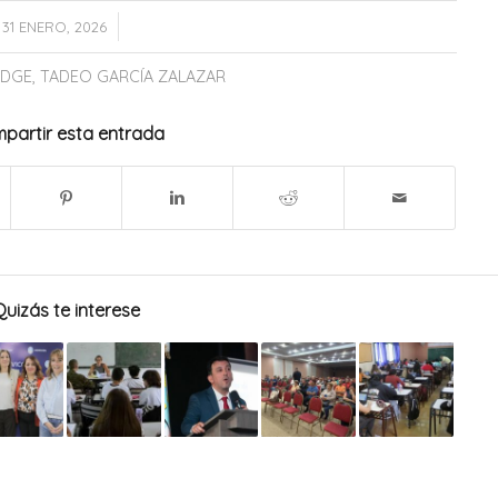
/
31 ENERO, 2026
DGE
,
TADEO GARCÍA ZALAZAR
partir esta entrada
Quizás te interese