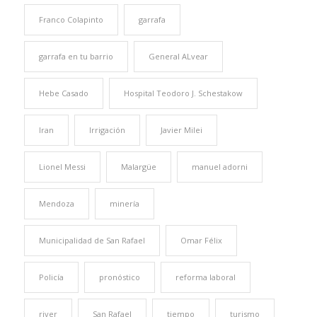
Franco Colapinto
garrafa
garrafa en tu barrio
General ALvear
Hebe Casado
Hospital Teodoro J. Schestakow
Iran
Irrigación
Javier Milei
Lionel Messi
Malargüe
manuel adorni
Mendoza
minería
Municipalidad de San Rafael
Omar Félix
Policía
pronóstico
reforma laboral
river
San Rafael
tiempo
turismo