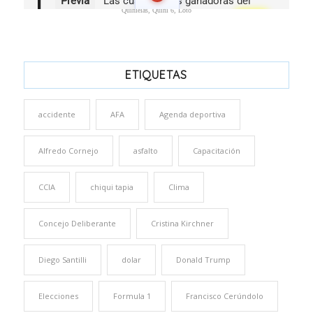
Quinielas, Quini 6, Loto
ETIQUETAS
accidente
AFA
Agenda deportiva
Alfredo Cornejo
asfalto
Capacitación
CCIA
chiqui tapia
Clima
Concejo Deliberante
Cristina Kirchner
Diego Santilli
dolar
Donald Trump
Elecciones
Formula 1
Francisco Cerúndolo