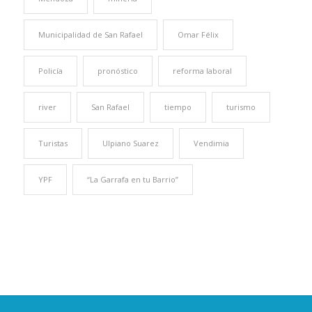
Municipalidad de San Rafael
Omar Félix
Policía
pronóstico
reforma laboral
river
San Rafael
tiempo
turismo
Turistas
Ulpiano Suarez
Vendimia
YPF
“La Garrafa en tu Barrio”