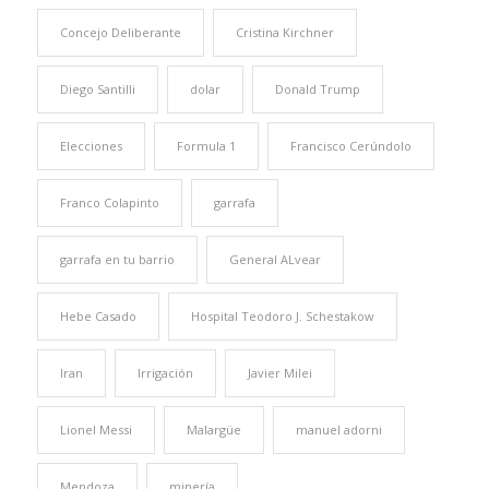
Concejo Deliberante
Cristina Kirchner
Diego Santilli
dolar
Donald Trump
Elecciones
Formula 1
Francisco Cerúndolo
Franco Colapinto
garrafa
garrafa en tu barrio
General ALvear
Hebe Casado
Hospital Teodoro J. Schestakow
Iran
Irrigación
Javier Milei
Lionel Messi
Malargüe
manuel adorni
Mendoza
minería