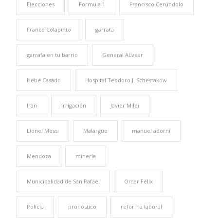
Elecciones
Formula 1
Francisco Cerúndolo
Franco Colapinto
garrafa
garrafa en tu barrio
General ALvear
Hebe Casado
Hospital Teodoro J. Schestakow
Iran
Irrigación
Javier Milei
Lionel Messi
Malargüe
manuel adorni
Mendoza
minería
Municipalidad de San Rafael
Omar Félix
Policía
pronóstico
reforma laboral