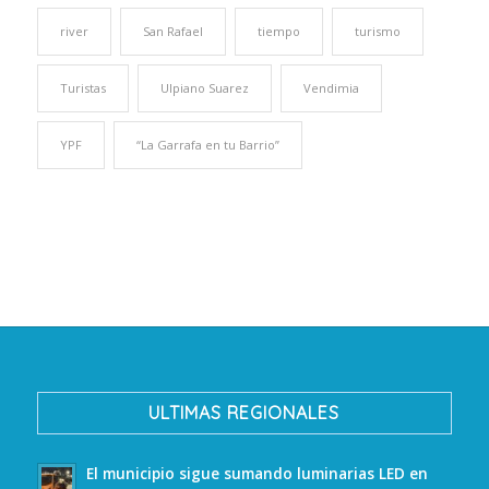
river
San Rafael
tiempo
turismo
Turistas
Ulpiano Suarez
Vendimia
YPF
“La Garrafa en tu Barrio”
ULTIMAS REGIONALES
El municipio sigue sumando luminarias LED en