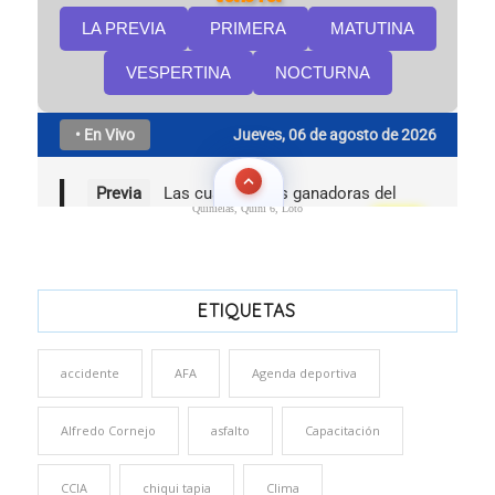
Quinielas, Quini 6, Loto
ETIQUETAS
accidente
AFA
Agenda deportiva
Alfredo Cornejo
asfalto
Capacitación
CCIA
chiqui tapia
Clima