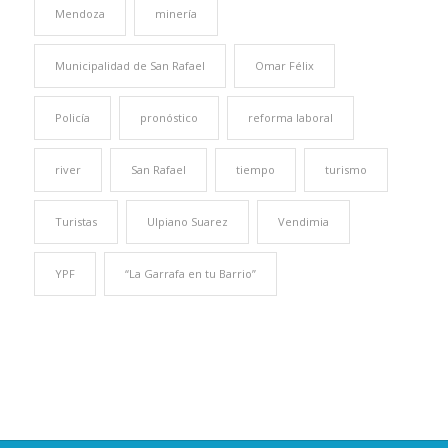
Mendoza
minería
Municipalidad de San Rafael
Omar Félix
Policía
pronóstico
reforma laboral
river
San Rafael
tiempo
turismo
Turistas
Ulpiano Suarez
Vendimia
YPF
“La Garrafa en tu Barrio”