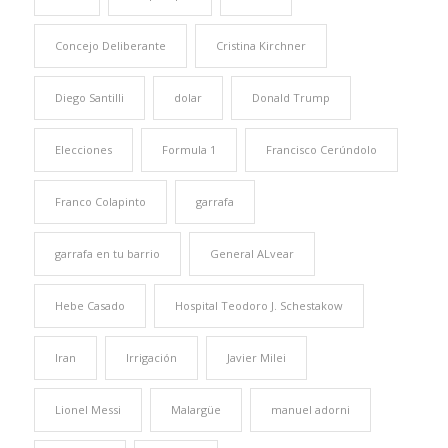
Concejo Deliberante
Cristina Kirchner
Diego Santilli
dolar
Donald Trump
Elecciones
Formula 1
Francisco Cerúndolo
Franco Colapinto
garrafa
garrafa en tu barrio
General ALvear
Hebe Casado
Hospital Teodoro J. Schestakow
Iran
Irrigación
Javier Milei
Lionel Messi
Malargüe
manuel adorni